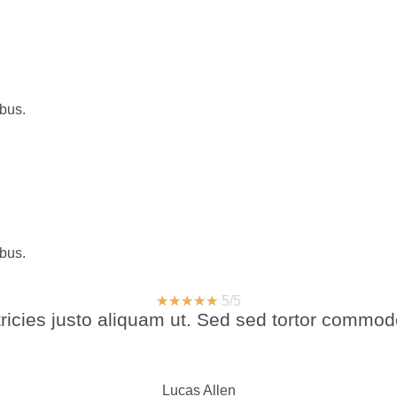
ibus.
ibus.
☆
☆
☆
☆
☆
5/5
icies justo aliquam ut. Sed sed tortor commodo
Lucas Allen