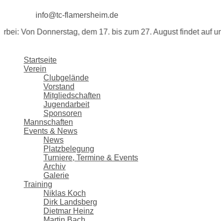
info@tc-flamersheim.de
on Donnerstag, dem 17. bis zum 27. August findet auf unserer 
Startseite
Verein
Clubgelände
Vorstand
Mitgliedschaften
Jugendarbeit
Sponsoren
Mannschaften
Events & News
News
Platzbelegung
Turniere, Termine & Events
Archiv
Galerie
Training
Niklas Koch
Dirk Landsberg
Dietmar Heinz
Martin Bach