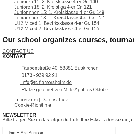
Junioren 15: 2. Kreisklasse 4-er Gr. 140
Junioren 18: 2. Kreisliga 4-er Gr. 121
Juniorinnen 15: 1. Kreisklasse 4-er Gr. 149
Juniorinnen 18: 1. Kreisklasse 4-er Gr. 127
U12 Mixed 1. Bezirksklasse 4-er Gr. 154
U12 Mixed 2. Bezirksklasse 4-er Gr. 155
Our school organizes courses, tourn
Lorem ipsum dolor sit amet, consectetur adipiscing elit. Nullam
CONTACT US
KONTAKT
Taubenstraße 40, 53881 Euskirchen
0173 - 939 92 91
info@tc-flamersheim.de
Plätze geöffnet von Mitte April bis Oktober
Impressum | Datenschutz
Cookie-Richtlinie
NEWSLETTER
Bitte tragen Sie in das folgende Feld Ihre E-Mailadresse ein, 