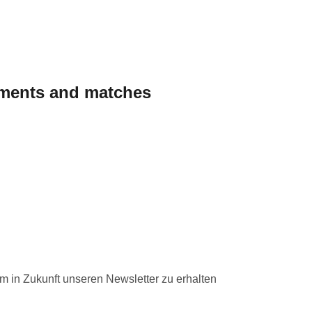
aments and matches
 nec lobortis diam. Pellentesque nec enim ipsum. Fusce ex nisi, e
um in Zukunft unseren Newsletter zu erhalten