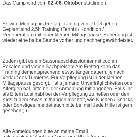
Das Camp wird vom
02.-06. Oktober
stattfinden.
Es wird Montag bis Freitag Training von 10-13 geben.
Geplant sind 2,5h Training (Tennis / Kondition /
Regeneration) mit einer kleinen Mittagspause. Betreuung ist
wieder eine halbe Stunde vorher und nachher gewährleistet.
Zudem gibt es ein Saisonabschlussturnier mit coolen
Pokalen und vielen Sachpreisen! Am Freitag kann das
Training dementsprechend etwas länger dauern, je nach
Verlauf des Turnieres. Für Verpflegung ist in der kleinen
Mittagspause gesorgt. Falls jemand Unverträglichkeiten oder
Allergien hat, bitte bei der Anmeldung mit angeben. Falls ihr
als Eltern Lust habt bei der Verpflegung zu helfen oder den
Kids zudem etwas mitbringen möchtet, wie Kuchen / Snacks
oder Sonstiges, meldet euch bitte bei mir! Jede Hilfe ist gern
gesehen ;-).
Alle Anmeldungen bitte an meine Email
„niklascpkoch@aol.com“ oder per WhatsApp an