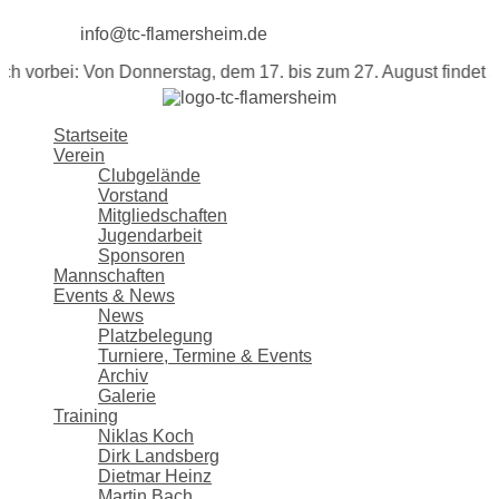
info@tc-flamersheim.de
i: Von Donnerstag, dem 17. bis zum 27. August findet auf unser
Startseite
Verein
Clubgelände
Vorstand
Mitgliedschaften
Jugendarbeit
Sponsoren
Mannschaften
Events & News
News
Platzbelegung
Turniere, Termine & Events
Archiv
Galerie
Training
Niklas Koch
Dirk Landsberg
Dietmar Heinz
Martin Bach