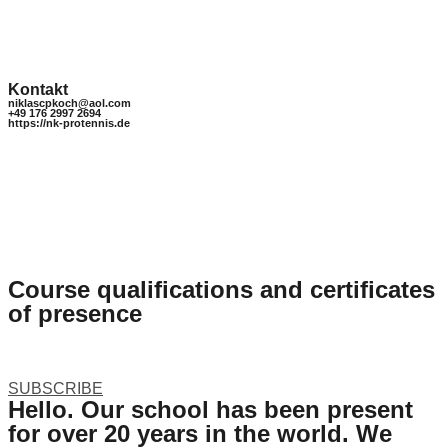
Kontakt
niklascpkoch@aol.com
+49 176 2997 2694
https://nk-protennis.de
Course qualifications and certificates
of presence
Lorem ipsum dolor sit amet, consectetur adipiscing elit.
Nullam nec lobortis diam. Pellentesque nec enim ipsum.
Fusce ex nisi, efficitur vel odio eu, egestas mattis .
SUBSCRIBE
Hello. Our school has been present
for over 20 years in the world. We