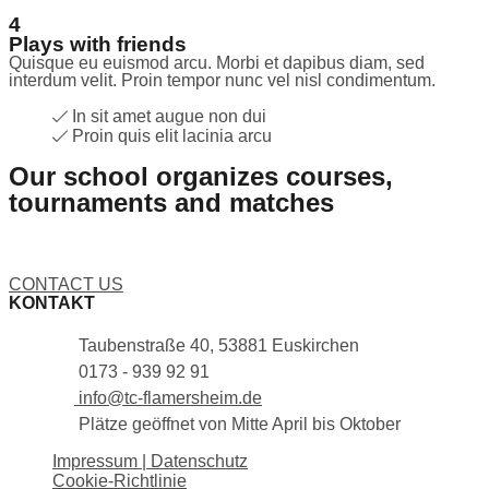
4
Plays with friends
Quisque eu euismod arcu. Morbi et dapibus diam, sed
interdum velit. Proin tempor nunc vel nisl condimentum.
In sit amet augue non dui
Proin quis elit lacinia arcu
Our school organizes courses,
tournaments and matches
Lorem ipsum dolor sit amet, consectetur adipiscing elit.
Nullam nec lobortis diam. Pellentesque nec enim ipsum.
Fusce ex nisi, efficitur vel odio eu, egestas mattis .
CONTACT US
KONTAKT
Taubenstraße 40, 53881 Euskirchen
0173 - 939 92 91
info@tc-flamersheim.de
Plätze geöffnet von Mitte April bis Oktober
Impressum | Datenschutz
Cookie-Richtlinie