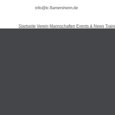
info@tc-flamersheim.de
Startseite
Verein
Mannschaften
Events & News
Train